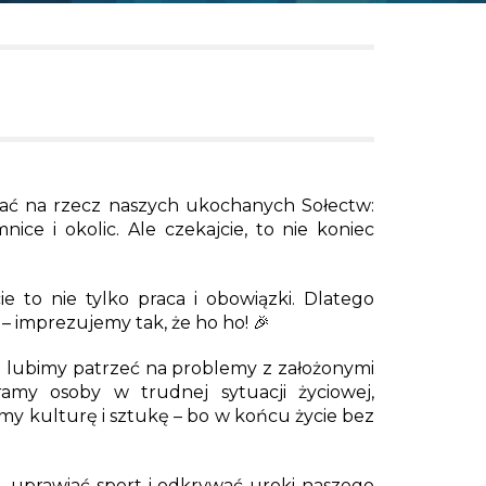
iałać na rzecz naszych ukochanych Sołectw:
ce i okolic. Ale czekajcie, to nie koniec
e to nie tylko praca i obowiązki. Dlatego
– imprezujemy tak, że ho ho! 🎉
nie lubimy patrzeć na problemy z założonymi
ramy osoby w trudnej sytuacji życiowej,
my kulturę i sztukę – bo w końcu życie bez
, uprawiać sport i odkrywać uroki naszego