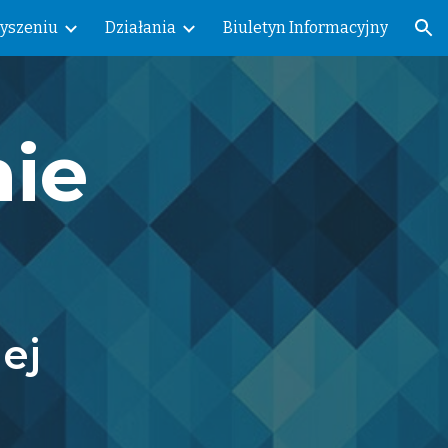
yszeniu
Działania
Biuletyn Informacyjny
ion
ie
iej