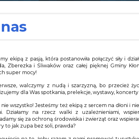
 nas
śmy ekipą z pasją, która postanowiła połączyć siły i dz
a, Zberezka i Śliwaków oraz całej pięknej Gminy Kłomni
ch super mocy!
erwsze, walczymy z nudą i szarzyzną, bo przecież życi
zujemy dla Was spotkania, prelekcje, wystawy, koncerty 
 nie wszystko! Jesteśmy też ekipą z sercem na dłoni i 
i. Działamy na rzecz walki z uzależnieniami, wspie
adamy się za ochroną środowiska i zwierząt oraz wspiera
y to jak zupa bez soli, prawda?
powiecie na to, żeby razem z nami promować turystykę