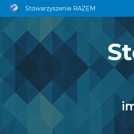
Stowarzyszenie RAZEM
Sk
S
im