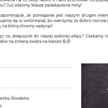
nu? Już widzimy Wasze zaciekawione miny!
 zapominajcie, że pomaganie jest naszym drugim imien
jemy się w wolontariat, bo wierzymy, że dobro roznosi się
a, na którą chcemy wpłynąć!
ęc co, dołączycie do naszej szalonej ekipy? Czekamy
łów na zmianę świata na lepsze! 💪😊
ezka, Śliwaków,
c