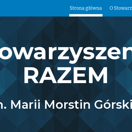
Strona główna
O Stowarz
ip to main content
Skip to navigat
towarzyszen
RAZEM
. Marii Morstin Górsk