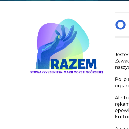
O
Jeste
Zawad
naszy
Po pi
organi
Ale to
rękam
opowi
kultur
A co 